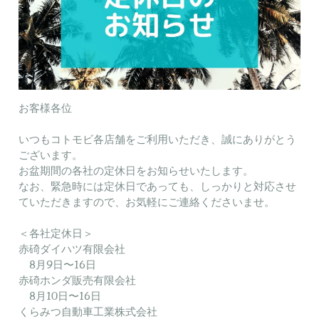
お客様各位
いつもコトモビ各店舗をご利用いただき、誠にありがとう
ございます。
お盆期間の各社の定休日をお知らせいたします。
なお、緊急時には定休日であっても、しっかりと対応させ
ていただきますので、お気軽にご連絡くださいませ。
＜各社定休日＞
赤碕ダイハツ有限会社
8月9日〜16日
赤碕ホンダ販売有限会社
8月10日〜16日
くらみつ自動車工業株式会社