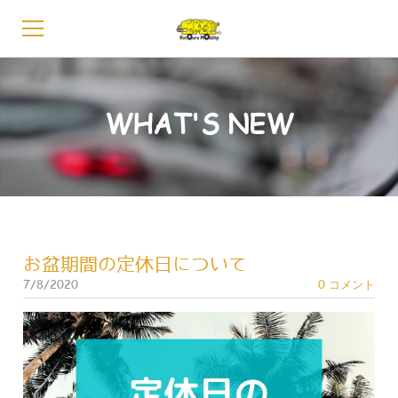
HOME
WHAT'S NEW
会長あいさつ
グループ概要
お知らせ
事業内容
お盆期間の定休日について
7/8/2020
0 コメント
レンタカー