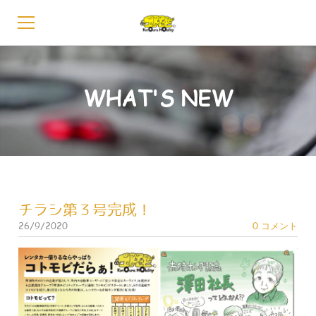
HOME
WHAT'S NEW
会長あいさつ
グループ概要
お知らせ
事業内容
チラシ第３号完成！
26/9/2020
0 コメント
レンタカー