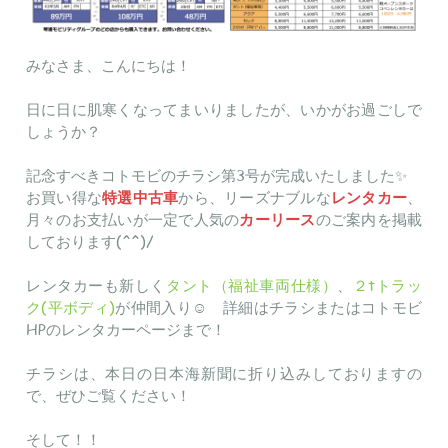
みなさま、こんにちは！
日に日に肌寒くなってまいりましたが、いかがお過ごしで
しょうか？
記念すべきコトモビのチラシ第3号が完成いたしました✨️
お買い得な
特選中古車
から、リーズナブルな
レンタカー
、
月々のお支払いが一定で人気の
カーリース
のご案内を掲載
しております(^^)/
レンタカーも新しく
タント（福祉車両仕様）
、
２tトラッ
ク(平ボディ)
が仲間入り☺︎ 詳細はチラシまたはコトモビ
HPのレンタカーページまで！
チラシは、本日の日本海新聞に折り込みしておりますの
で、ぜひご覧ください！
そして！！