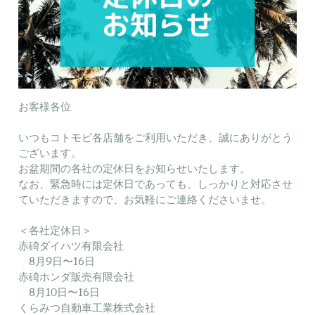
お客様各位
いつもコトモビ各店舗をご利用いただき、誠にありがとう
ございます。
お盆期間の各社の定休日をお知らせいたします。
なお、緊急時には定休日であっても、しっかりと対応させ
ていただきますので、お気軽にご連絡くださいませ。
＜各社定休日＞
赤碕ダイハツ有限会社
8月9日〜16日
赤碕ホンダ販売有限会社
8月10日〜16日
くらみつ自動車工業株式会社