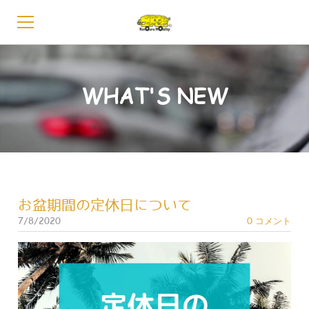
HOME
WHAT'S NEW
会長あいさつ
グループ概要
お知らせ
事業内容
お盆期間の定休日について
7/8/2020
0 コメント
レンタカー